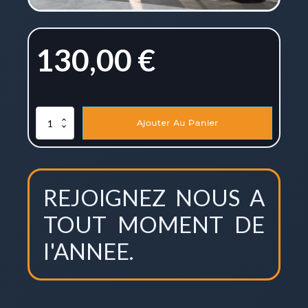
130,00
€
quantité
Ajouter Au Panier
de
Cours
de
Tango
intermédiaire
REJOIGNEZ NOUS A
|
Abonnement
TOUT MOMENT DE
3
mois
l'ANNEE.
:
(cours
de
danse
Carcassonne)